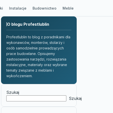
ki
Instalacje
Budownictwo
Meble
O blogu Profestlublin
Profestlublin to blog z poradnikami dla
wykonawców, monterów, stolarzy i
osób samodzielnie prowadzących
prace budowlane. Opisujemy
zastosowania narzędzi, rozwiązania
instalacyjne, materiały oraz wybrane
tematy związane z meblami i
wykończeniem.
Szukaj
Szukaj