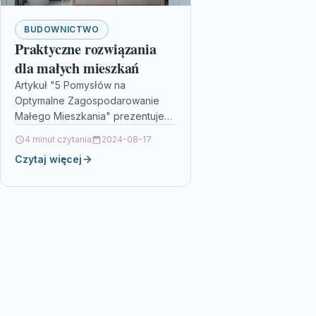
BUDOWNICTWO
Praktyczne rozwiązania
dla małych mieszkań
Artykuł "5 Pomysłów na
Optymalne Zagospodarowanie
Małego Mieszkania" prezentuje
praktyczne rozwiązania, które
4 minut czytania
2024-08-17
pozwalają wykorzystać każdy
Czytaj więcej
dostępny centymetr przestrzeni w
małych wnętrzach. Omawia on
m.in.…