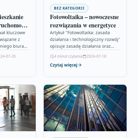
BEZ KATEGORII
ieszkanie
Fotowoltaika – nowoczesne
eruchomości
rozwiązania w energetyce
ktyczny
wał kluczowe
Artykuł "Fotowoltaika: zasada
związane z
działania i technologiczny rozwój"
iego biura
opisuje zasadę działania oraz
blągu. Zostało
nowinki technologiczne w
24-07-20
4 minut czytania
2024-07-18
esjonalne i
dziedzinie fotowoltaiki, która
Czytaj więcej
o
cieszy się coraz większą
e znacznie…
popularnością w energetyce…