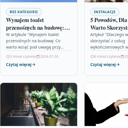
BEZ KATEGORII
INSTALACJE
Wynajem toalet
5 Powodów, Dla
przenośnych na budowę:
Warto Skorzyst
Jak wybrać odpowiednią
Wykończeniowy
W artykule "Wynajem toalet
Artykuł "Dlaczego w
przenośnych na budowę: Co
skorzystać z usług
opcję?
Krakowie
warto wziąć pod uwagę przy
wykończeniowych w
wyborze dostawcy?" omawiane są
przedstawia wiele k
3 minut czytania
2024-07-26
6 minut czytania
20
istotne kwestie dotyczące
płynących z skorzys
Czytaj więcej
Czytaj więcej
wynajmu toalet mobilnych na…
profesjonalnych us
wykończeniowych w
Wyspecjalizowane f
oferujące…