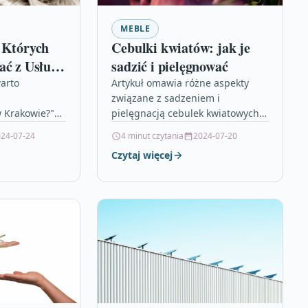
MEBLE
 Których
Cebulki kwiatów: jak je
ać z Usług
sadzić i pielęgnować
ch w
arto
Artykuł omawia różne aspekty
związane z sadzeniem i
 Krakowie?"
pielęgnacją cebulek kwiatowych.
orzyści
Podkreśla, że istnieją uniwersalne
24-07-24
4 minut czytania
2024-07-20
tania z
zasady, które warto przestrzegać,
Czytaj więcej
ług
aby zapewnić roślinom najlepsze
 Krakowie.
warunki…
irmy