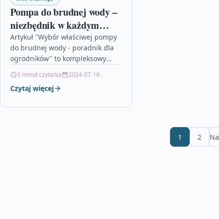
Pompa do brudnej wody –
niezbędnik w każdym
ogrodzie
Artykuł "Wybór właściwej pompy
do brudnej wody - poradnik dla
ogrodników" to kompleksowy
przewodnik dla osób
3 minut czytania
2024-07-16
poszukujących pompy do ogrodu,
Czytaj więcej
która pomoże radzić sobie…
1
2
Na