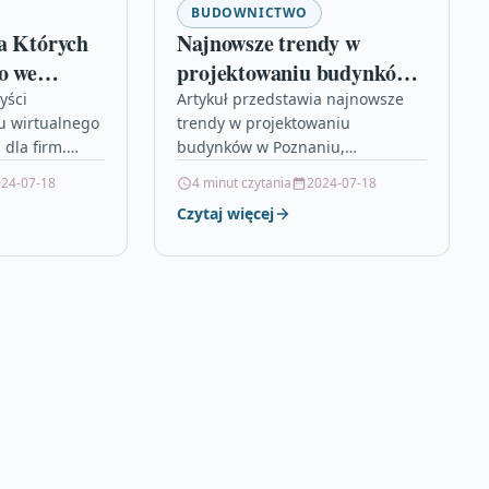
BUDOWNICTWO
a Których
Najnowsze trendy w
o we
projektowaniu budynków
Doskonały
w Poznaniu
yści
Artykuł przedstawia najnowsze
u wirtualnego
trendy w projektowaniu
ej Firmy
dla firm.
budynków w Poznaniu,
zczędność
skupiające się na nowoczesnych
24-07-18
4 minut czytania
2024-07-18
astyczność oraz
rozwiązaniach
Czytaj więcej
unek, który
architektonicznych, integracji
innowacyjnych technologii z
estetyką i funkcjonalnością.
Odkrywamy, że…