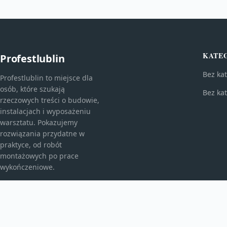
KATE
Profestlublin
Bez kat
Profestlublin to miejsce dla
osób, które szukają
Bez kat
rzeczowych treści o budowie,
instalacjach i wyposażeniu
warsztatu. Pokazujemy
rozwiązania przydatne w
praktyce, od robót
montażowych po prace
wykończeniowe.
© 2026
Profestlublin
. Wszelkie prawa zastrzeżone.