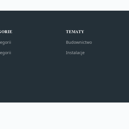
GORIE
TEMATY
egorii
Budownictwo
egorii
Instalacje