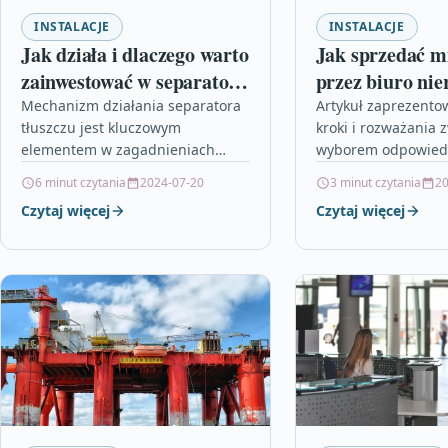
INSTALACJE
INSTALACJE
Jak działa i dlaczego warto
Jak sprzedać m
zainwestować w separator
przez biuro ni
tłuszczu?
w Elblągu: Pra
Mechanizm działania separatora
Artykuł zaprezento
tłuszczu jest kluczowym
kroki i rozważania 
poradnik
elementem w zagadnieniach
wyborem odpowiedn
związanych z prawidłowym
nieruchomości w El
6 minut czytania
2024-07-20
3 minut czytania
20
funkcjonowaniem infrastruktury
zaznaczone, że prof
Czytaj więcej
Czytaj więcej
kanalizacyjnej w restauracjach i
doświadczone biur
innych obiektach
nieruchomości moż
gastronomicznych. Separator
tłuszczu wykorzystuje…