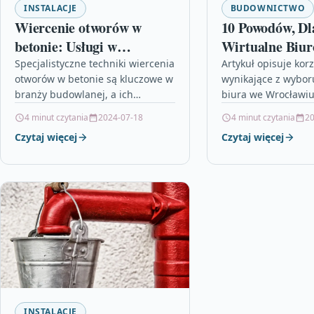
INSTALACJE
BUDOWNICTWO
Wiercenie otworów w
10 Powodów, Dl
betonie: Usługi w
Wirtualne Biur
Warszawie
Wrocławiu To 
Specjalistyczne techniki wiercenia
Artykuł opisuje korz
otworów w betonie są kluczowe w
wynikające z wybor
Wybór dla Twoj
branży budowlanej, a ich
biura we Wrocławiu 
popularność w Warszawie ciągle
Autor podkreśla os
4 minut czytania
2024-07-18
4 minut czytania
20
rośnie. Dzięki nowoczesnemu
czasu i kosztów, el
Czytaj więcej
Czytaj więcej
sprzętowi i doświadczonym
profesjonalny wizer
specjalistom,…
firma…
INSTALACJE