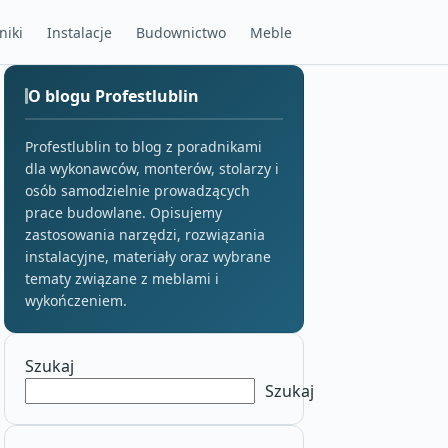
niki
Instalacje
Budownictwo
Meble
O blogu Profestlublin
Profestlublin to blog z poradnikami
dla wykonawców, monterów, stolarzy i
osób samodzielnie prowadzących
prace budowlane. Opisujemy
zastosowania narzędzi, rozwiązania
instalacyjne, materiały oraz wybrane
tematy związane z meblami i
wykończeniem.
Szukaj
Szukaj