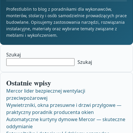
Profestlublin to blog z poradnikami dla wykonawców,
monterów, stolarzy i osób samodzielnie prowadzących prace
budowlane. Opisujemy zastosowania narzędzi, rozwiązania
instalacyjne, materiały oraz wybrane tematy związane z
meblami i wykończeniem.
Szukaj
Szukaj
Ostatnie wpisy
Mercor lider bezpiecznej wentylacji
przeciwpożarowej
Wywietrzniki, okna przesuwne i drzwi przylgowe —
praktyczny poradnik producenta okien
Automatyczne kurtyny dymowe Mercor — skuteczne
oddymianie