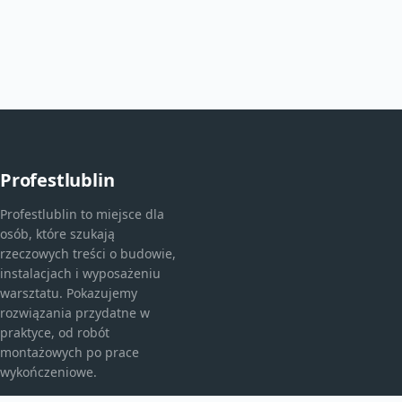
Profestlublin
Profestlublin to miejsce dla
osób, które szukają
rzeczowych treści o budowie,
instalacjach i wyposażeniu
warsztatu. Pokazujemy
rozwiązania przydatne w
praktyce, od robót
montażowych po prace
wykończeniowe.