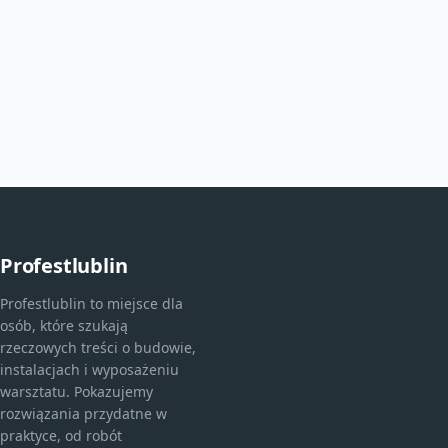
Profestlublin
Profestlublin to miejsce dla
osób, które szukają
rzeczowych treści o budowie,
instalacjach i wyposażeniu
warsztatu. Pokazujemy
rozwiązania przydatne w
praktyce, od robót