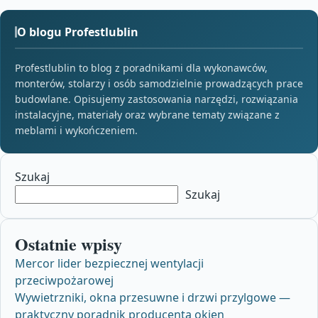
O blogu Profestlublin
Profestlublin to blog z poradnikami dla wykonawców,
monterów, stolarzy i osób samodzielnie prowadzących prace
budowlane. Opisujemy zastosowania narzędzi, rozwiązania
instalacyjne, materiały oraz wybrane tematy związane z
meblami i wykończeniem.
Szukaj
Szukaj
Ostatnie wpisy
Mercor lider bezpiecznej wentylacji
przeciwpożarowej
Wywietrzniki, okna przesuwne i drzwi przylgowe —
praktyczny poradnik producenta okien